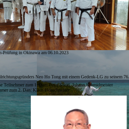
-Prüfung in Okinawa am 06.10.2023
Stilrichtungsgründers Neo Ho Tong mit einem Gedenk-LG zu seinem 76.
 Teilnehmer zum 1. Dan: Peter Kreitl, Johann Schmidmeister
ehmer zum 2. Dan: Klaus Heuschneider