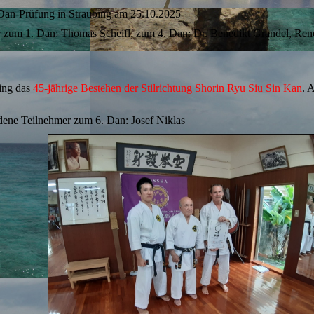
Dan-Prüfung in Straubing am 25.10.2025
 zum 1. Dan: Thomas Scheifl, zum 4. Dan: Dr. Benedikt Grandel, Renè
bing das
45-jährige Bestehen der Stilrichtung Shorin Ryu Siu Sin Kan
. 
ene Teilnehmer zum 6. Dan: Josef Niklas