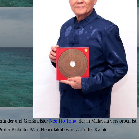
gsgründer und Großmeister
Neo Ho Tong
, der in Malaysia verstorben ist
Prüfer Kobudo. Max-Henri Jakob wird A-Prüfer Karate.