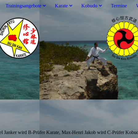
Trainingsangebote
Karate
Kobudo
Termine
l Janker wird B-Prüfer Karate, Max-Henri Jakob wird C-Prüfer Kobud