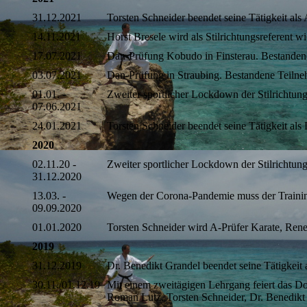
31.12.2021
Torsten Schneider beendet seine Tätigkeit al
14.11.2021
Horst Bresele wird als Stilrichtungsreferent w
17.07.2021
Dan-Prüfung Kobudo in Finsterau. Bestanden
03.07.2021
Dan-Prüfung in Straubing. Bestandene Teiln
01.01. -
Zweiter sportlicher Lockdown der Stilrichtun
07.06.2021
24.01.2021
Torsten Schneider beendet seine Tätigkeit als
2020
02.11.20 -
Zweiter sportlicher Lockdown der Stilrichtun
31.12.2020
13.03. -
Wegen der Corona-Pandemie muss der Training
09.09.2020
01.01.2020
Torsten Schneider wird A-Prüfer Karate, Ren
2019
31.12.2019
Dr. Benedikt Grandel beendet seine Tätigkeit 
30.11./01.12.19
Mit einem zweitägigen Lehrgang feiert das D
Roman Lutz, Torsten Schneider, Dr. Benedikt 