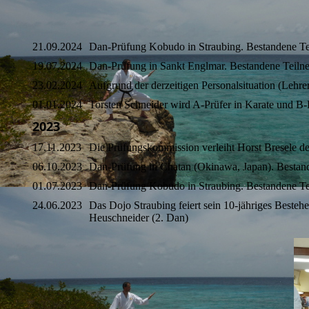
21.09.2024
Dan-Prüfung Kobudo in Straubing. Bestandene T
19.07.2024
Dan-Prüfung in Sankt Englmar. Bestandene Teiln
23.02.2024
Aufgrund der derzeitigen Personalsituation (Lehr
01.01.2024
Torsten Schneider wird A-Prüfer in Karate und B
2023
17.11.2023
Die Prüfungskommission verleiht Horst Bresele 
06.10.2023
Dan-Prüfung in Chatan (Okinawa, Japan). Bestan
01.07.2023
Dan-Prüfung Kobudo in Straubing. Bestandene Tei
24.06.2023
Das Dojo Straubing feiert sein 10-jähriges Beste
Heuschneider (2. Dan)