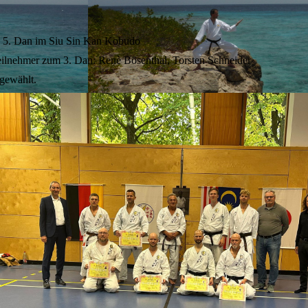
en 5. Dan im Siu Sin Kan Kobudo
ilnehmer zum 3. Dan: Renè Bösenthal, Torsten Schneider
rgewählt.