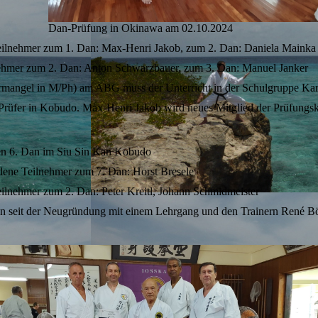
Dan-Prüfung in Okinawa am 02.10.2024
eilnehmer zum 1. Dan: Max-Henri Jakob, zum 2. Dan: Daniela Mainka
ehmer zum 2. Dan: Anton Schwarzbauer, zum 3. Dan: Manuel Janker
ermangel in M/Ph) am ABG muss der Unterricht in der Schulgruppe Karat
-Prüfer in Kobudo. Max-Henri Jakob wird neues Mitglied der Prüfungs
den 6. Dan im Siu Sin Kan Kobudo
dene Teilnehmer zum 7. Dan: Horst Bresele
lnehmer zum 2. Dan: Peter Kreitl, Johann Schmidmeister
hen seit der Neugründung mit einem Lehrgang und den Trainern René B