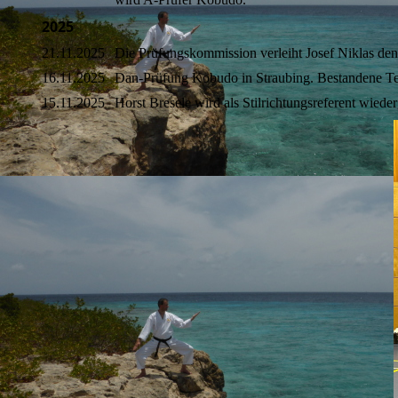
2025
21.11.2025
Die Prüfungskommission verleiht Josef Niklas d
16.11.2025
Dan-Prüfung Kobudo in Straubing. Bestandene Te
15.11.2025
Horst Bresele wird als Stilrichtungsreferent wiede