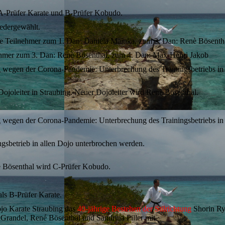
s A-Prüfer Karate und B-Prüfer Kobudo.
iedergewählt.
e Teilnehmer zum 1. Dan: Daniela Mainka, zum 2. Dan: Renè Bösenth
ehmer zum 3. Dan: Renè Bösenthal, zum 4. Dan: Max-Henri Jakob
g wegen der Corona-Pandemie: Unterbrechung des Trainingsbetriebs in
 Dojoleiter in Straubing. Neuer Dojoleiter wird Renè Bösenthal.
g wegen der Corona-Pandemie: Unterbrechung des Trainingsbetriebs in
sbetrieb in allen Dojo unterbrochen werden.
e Bösenthal wird C-Prüfer Kobudo.
als B-Prüfer Karate.
ojo Karate Straubing das
40-jährige Bestehen der Stilrichtung
Shorin Ryu
Grandel, René Bösenthal und Sandrina Piller mit.